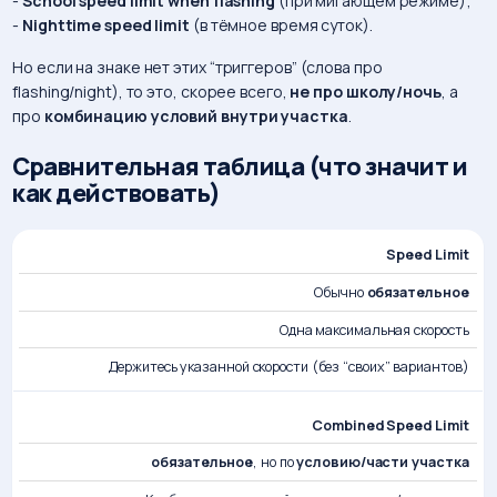
-
School speed limit when flashing
(при мигающем режиме);
-
Nighttime speed limit
(в тёмное время суток).
Но если на знаке нет этих “триггеров” (слова про
flashing/night), то это, скорее всего,
не про школу/ночь
, а
про
комбинацию условий внутри участка
.
Сравнительная таблица (что значит и
как действовать)
КАК
Speed Limit
ТИП
ЧТО
ОБЯЗАТЕЛЬНОСТЬ
ВОДИТЕЛЬ
ЗНАКА
ОЗНАЧАЕТ
ДЕЙСТВУЕТ
Обычно
обязательное
Одна максимальная скорость
Держитесь указанной скорости (без “своих” вариантов)
Combined Speed Limit
обязательное
, но по
условию/части участка