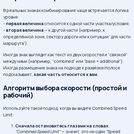
В реальных знаках комбинирования чаще встречается логика
уровня:
-
первая величина
относится к одной части участка/условия;
-
вторая величина
— к другой части (например, к
определённой зоне, сектору дороги или к ситуации “для части
маршрута”).
Иногда знак выглядит как текст из двух скоростей и “связкой”
между ними (например, “combined” или “base + additional”).
Иногда размещение знака на подходе к развязке/полосе
подсказывает,
какая часть относится к вам
.
Алгоритм выбора скорости (простой и
рабочий)
Используйте такой подход, когда вы видите Combined Speed
Limit:
Сначала остановитесь глазами на словах
:
“Combined Speed Limit”
— значит, это не один “Speed