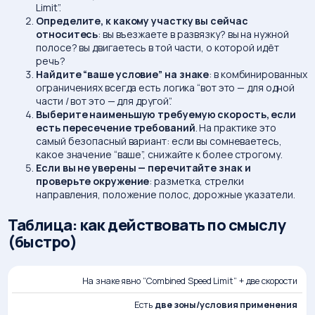
Limit”.
Определите, к какому участку вы сейчас
относитесь
: вы въезжаете в развязку? вы на нужной
полосе? вы двигаетесь в той части, о которой идёт
речь?
Найдите “ваше условие” на знаке
: в комбинированных
ограничениях всегда есть логика “вот это — для одной
части / вот это — для другой”.
Выберите наименьшую требуемую скорость, если
есть пересечение требований
. На практике это
самый безопасный вариант: если вы сомневаетесь,
какое значение “ваше”, снижайте к более строгому.
Если вы не уверены — перечитайте знак и
проверьте окружение
: разметка, стрелки
направления, положение полос, дорожные указатели.
Таблица: как действовать по смыслу
(быстро)
ЧТО
На знаке явно “Combined Speed Limit” + две скорости
ЧТО ВЫ
ЭТО
ЧТО
ВИДИТЕ
ОБЫЧНО
ДЕЛАТЬ
Есть
две зоны/условия применения