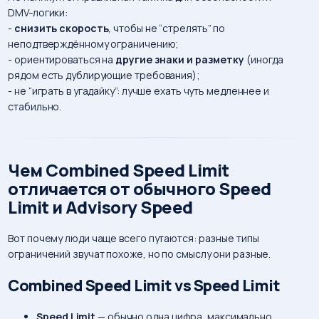
DMV‑логики:
-
снизить скорость
, чтобы не “стрелять” по
неподтверждённому ограничению;
- ориентироваться на
другие знаки и разметку
(иногда
рядом есть дублирующие требования);
- не “играть в угадайку”: лучше ехать чуть медленнее и
стабильно.
Чем Combined Speed Limit
отличается от обычного Speed
Limit и Advisory Speed
Вот почему люди чаще всего путаются: разные типы
ограничений звучат похоже, но по смыслу они разные.
Combined Speed Limit vs Speed Limit
Speed Limit
— обычно одна цифра, максимально