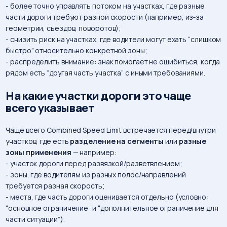
- более точно управлять потоком на участках, где разные
части дороги требуют разной скорости (например, из‑за
геометрии, съездов, поворотов);
- снизить риск на участках, где водители могут ехать “слишком
быстро” относительно конкретной зоны;
- распределить внимание: знак помогает не ошибиться, когда
рядом есть “другая часть участка” с иными требованиями.
На какие участки дороги это чаще
всего указывает
Чаще всего Combined Speed Limit встречается перед/внутри
участков, где есть
разделение на сегменты
или
разные
зоны применения
— например:
- участок дороги перед развязкой/разветвлением;
- зоны, где водителям из разных полос/направлений
требуется разная скорость;
- места, где часть дороги оценивается отдельно (условно:
“основное ограничение” и “дополнительное ограничение для
части ситуации”).