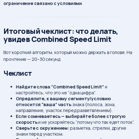
ограничение связано с условиями
.
Итоговый чеклист: что делать,
увидев Combined Speed Limit
Вот короткий алгоритм, который можно держать в голове. На
прочтение — 20–30 секунд.
Чеклист
Найдите слова “Combined Speed Limit”
и
настройтесь, что это не “одна цифра”.
Определите, к вашему сегменту/условию
относится “ваша” часть
знака (полоса, зона,
направление, участок перед разветвлением).
Если сомневаетесь — выбирайте более строгую
скорость
и не ускоряйтесь “потому что так едет поток”.
Сверьте с окружением:
разметка, стрелки, другие
знаки перед участком.