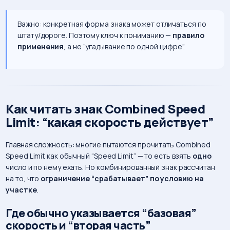
Важно: конкретная форма знака может отличаться по
штату/дороге. Поэтому ключ к пониманию —
правило
применения
, а не “угадывание по одной цифре”.
Как читать знак Combined Speed
Limit: “какая скорость действует”
Главная сложность: многие пытаются прочитать Combined
Speed Limit как обычный “Speed Limit” — то есть взять
одно
число и по нему ехать. Но комбинированный знак рассчитан
на то, что
ограничение “срабатывает” по условию на
участке
.
Где обычно указывается “базовая”
скорость и “вторая часть”