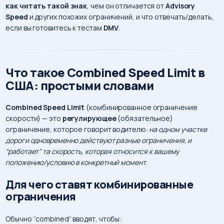
как читать такой знак
, чем он отличается от
Advisory
Speed
и других похожих ограничений, и что отвечать/делать,
если вы готовитесь к тестам
DMV
.
Что такое Combined Speed Limit в
США: простыми словами
Combined Speed Limit
(комбинированное ограничение
скорости) — это
регулирующее
(обязательное)
ограничение, которое говорит водителю:
на одном участке
дороги одновременно действуют разные ограничения, и
“работает” та скорость, которая относится к вашему
положению/условию в конкретный момент.
Для чего ставят комбинированные
ограничения
Обычно “combined” вводят, чтобы: