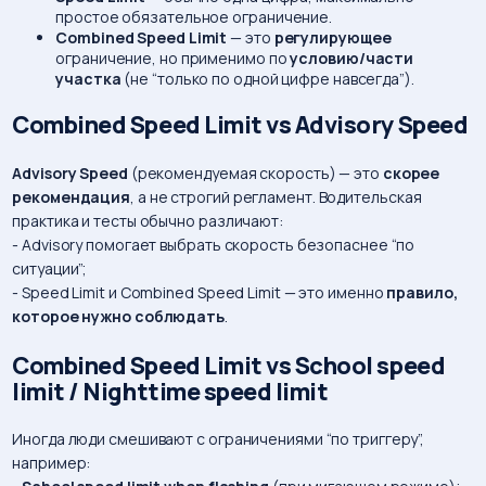
простое обязательное ограничение.
Combined Speed Limit
— это
регулирующее
ограничение, но применимо по
условию/части
участка
(не “только по одной цифре навсегда”).
Combined Speed Limit vs Advisory Speed
Advisory Speed
(рекомендуемая скорость) — это
скорее
рекомендация
, а не строгий регламент. Водительская
практика и тесты обычно различают:
- Advisory помогает выбрать скорость безопаснее “по
ситуации”;
- Speed Limit и Combined Speed Limit — это именно
правило,
которое нужно соблюдать
.
Combined Speed Limit vs School speed
limit / Nighttime speed limit
Иногда люди смешивают с ограничениями “по триггеру”,
например: