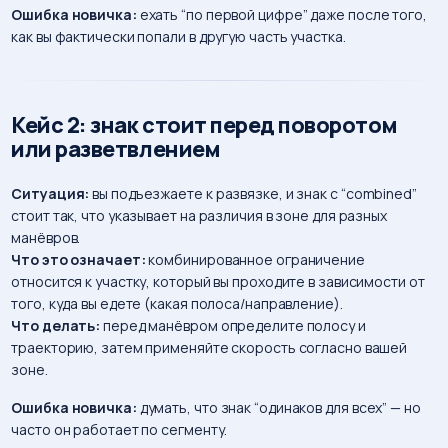
Ошибка новичка:
ехать “по первой цифре” даже после того,
как вы фактически попали в другую часть участка.
Кейc 2: знак стоит перед поворотом
или разветвлением
Ситуация:
вы подъезжаете к развязке, и знак с “combined”
стоит так, что указывает на различия в зоне для разных
манёвров.
Что это означает:
комбинированное ограничение
относится к участку, который вы проходите в зависимости от
того, куда вы едете (какая полоса/направление).
Что делать:
перед манёвром определите полосу и
траекторию, затем применяйте скорость согласно вашей
зоне.
Ошибка новичка:
думать, что знак “одинаков для всех” — но
часто он работает по сегменту.