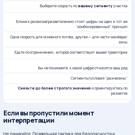
ЗНАЧИТ
Выберите скорость по
вашему сегменту
участка
Ближе к развязке/разветвлению стоят цифры на один и тот же
“комбинированный” принцип
Одна скорость для основного потока, другая — для части манёвра/
зоны
Едьте по ограничению, которое соответствует вашей траектории
Вы не понимаете, к какой цифре относится ваш ряд
Сегменты/условия “разнесены”
Снизьте до более строгого значения
и ориентируйтесь по
разметке
Если вы пропустили момент
интерпретации
Не паникуйте. Правильная тактика для безопасности и