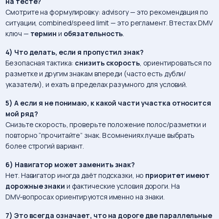
на тесте?
Смотрите на формулировку: advisory — это рекомендация по
ситуации, combined/speed limit — это регламент. В тестах DMV
ключ —
термин
и
обязательность
.
4) Что делать, если я пропустил знак?
Безопасная тактика:
снизить скорость
, ориентироваться по
разметке и другим знакам впереди (часто есть дубли/
указатели), и ехать в пределах разумного для условий.
5) А если я не понимаю, к какой части участка относится
мой ряд?
Снизьте скорость, проверьте положение полос/разметки и
повторно “прочитайте” знак. В сомнениях лучше выбрать
более строгий вариант.
6) Навигатор может заменить знак?
Нет. Навигатор иногда даёт подсказки, но
приоритет имеют
дорожные знаки
и фактические условия дороги. На
DMV‑вопросах ориентируются именно на знаки.
7) Это всегда означает, что на дороге две параллельные