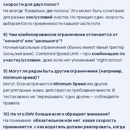
скорости для двух полос?
Не всегда “буквально две полосы”. Это может быть сочетание
для разных
зон/условий
участка. Но принцип один: скорость
выбирается по применимости к вашей части пути.
8) Чем комбинированное ограничение отличается от
“ночного” или “школьного”?
Ночные/школьные ограничения обычно имеют явный триггер
(ночь/мигание). Combined Speed Limit — про
комбинацию по
участку/условию
, даже если нет упоминаний “night/school”.
9) Могут ли рядом быть другие ограничения (например,
minimum speed)?
Могут. Если встречаются
Minimum Speed
или другие
регуляторные знаки, действуют их требования вместе. В
тестах важно не “перекрывать” одно другим — соблюдайте
правила.
10) На что DMV больше всего обращает внимание?
На понимание:
обязательное или нет
,
какая скорость
применяется
, и
как водитель должен реагировать, когда