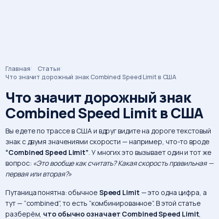
Главная
Статьи
Строка
Что значит дорожный знак Combined Speed Limit в США
навигации
Что значит дорожный знак
Combined Speed Limit в США
Вы едете по трассе в США и вдруг видите на дороге текстовый
знак с двумя значениями скорости — например, что-то вроде
“Combined Speed Limit”
. У многих это вызывает один и тот же
вопрос:
«Это вообще как считать? Какая скорость правильная —
первая или вторая?»
Путаница понятна: обычное
Speed Limit
— это одна цифра, а
тут — “combined”, то есть “комбинированное”. В этой статье
разберём,
что обычно означает Combined Speed Limit
,