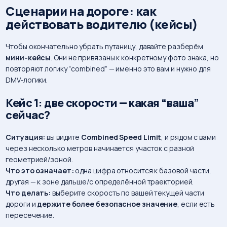
Сценарии на дороге: как
действовать водителю (кейсы)
Чтобы окончательно убрать путаницу, давайте разберём
мини‑кейсы
. Они не привязаны к конкретному фото знака, но
повторяют логику “combined” — именно это вам и нужно для
DMV‑логики.
Кейc 1: две скорости — какая “ваша”
сейчас?
Ситуация:
вы видите
Combined Speed Limit
, и рядом с вами
через несколько метров начинается участок с разной
геометрией/зоной.
Что это означает:
одна цифра относится к базовой части,
другая — к зоне дальше/с определённой траекторией.
Что делать:
выберите скорость по вашей текущей части
дороги и
держите более безопасное значение
, если есть
пересечение.