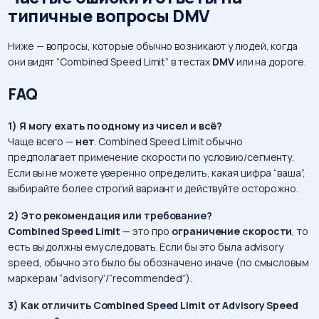
типичные вопросы DMV
Ниже — вопросы, которые обычно возникают у людей, когда
они видят “Combined Speed Limit” в тестах
DMV
или на дороге.
FAQ
1) Я могу ехать по одному из чисел и всё?
Чаще всего —
нет
. Combined Speed Limit обычно
предполагает применение скорости по условию/сегменту.
Если вы не можете уверенно определить, какая цифра “ваша”,
выбирайте более строгий вариант и действуйте осторожно.
2) Это рекомендация или требование?
Combined Speed Limit
— это про
ограничение скорости
, то
есть вы должны ему следовать. Если бы это была advisory
speed, обычно это было бы обозначено иначе (по смысловым
маркерам “advisory”/“recommended”).
3) Как отличить Combined Speed Limit от Advisory Speed