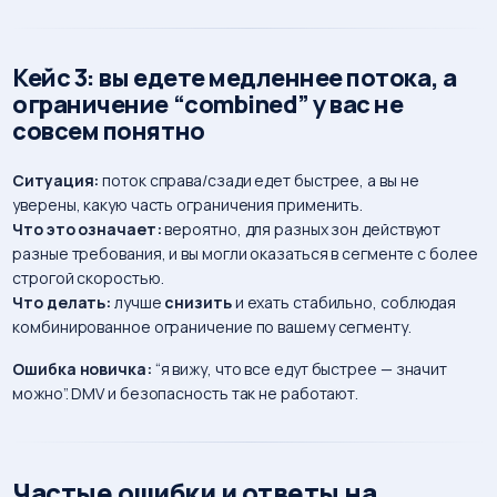
Кейc 3: вы едете медленнее потока, а
ограничение “combined” у вас не
совсем понятно
Ситуация:
поток справа/сзади едет быстрее, а вы не
уверены, какую часть ограничения применить.
Что это означает:
вероятно, для разных зон действуют
разные требования, и вы могли оказаться в сегменте с более
строгой скоростью.
Что делать:
лучше
снизить
и ехать стабильно, соблюдая
комбинированное ограничение по вашему сегменту.
Ошибка новичка:
“я вижу, что все едут быстрее — значит
можно”. DMV и безопасность так не работают.
Частые ошибки и ответы на