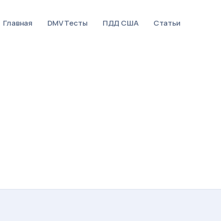
Главная
DMV Тесты
ПДД США
Статьи
Основна
навигац