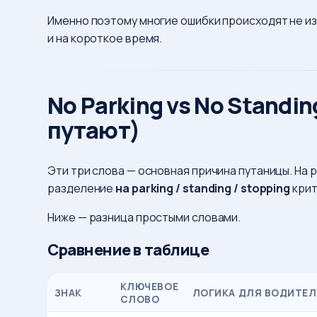
Именно поэтому многие ошибки происходят не из-з
и на короткое время.
No Parking vs No Standin
путают)
Эти три слова — основная причина путаницы. На
разделение
на parking / standing / stopping
крит
Ниже — разница простыми словами.
Сравнение в таблице
КЛЮЧЕВОЕ
ЗНАК
ЛОГИКА ДЛЯ ВОДИТЕ
СЛОВО