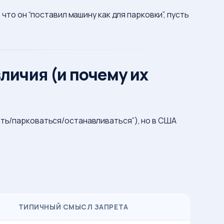
что он “поставил машину как для парковки”, пусть
зличия (и почему их
ять/парковаться/останавливаться”), но в США
ТИПИЧНЫЙ СМЫСЛ ЗАПРЕТА