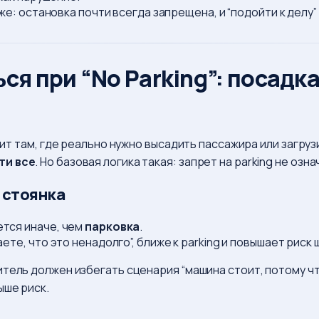
же: остановка почти всегда запрещена, и “подойти к делу
я при “No Parking”: посадка
тоит там, где реально нужно высадить пассажира или загру
ти все
. Но базовая логика такая: запрет на parking не оз
 стоянка
тся иначе, чем
парковка
.
аете, что это ненадолго”, ближе к parking и повышает риск
тель должен избегать сценария “машина стоит, потому чт
ыше риск.