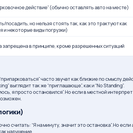
рковочное действие” (обычно оставлять авто на месте)
/посадить, но нельзя стоять так, как это трактуют как
зя и некоторые виды погрузки)
ка запрещена в принципе, кроме разрешенных ситуаций
 “припарковаться” часто звучат как близкие по смыслу дей
king” выглядит так же “приглашающе”, как и “No Standing”.
уюсь, я просто остановился”. Но если в местной интерпре
возможен.
логики)
чно считать: “Я на минуту, значит это остановка”. Но есл
как нарушение.