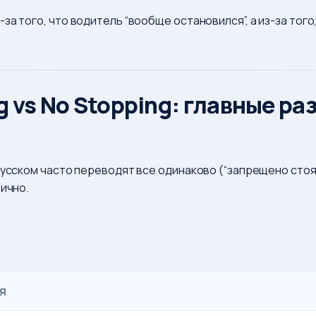
а того, что водитель “вообще остановился”, а из-за того, 
g vs No Stopping: главные ра
 русском часто переводят все одинаково (“запрещено сто
ично.
ЛЯ