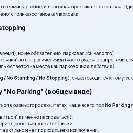
эти термины разные, и дорожная практика тоже разная. Оди
щено: стоянка/остановка/парковка.
stopping
время), но не обязательно “парковались надолго”.
стоянки”, но с ограничениями (часто рядом с запретами дл
ль остается на месте как парковочное действие).
g / No Standing / No Stopping
), смысл сводится к тому, 
“No Parking” (в общем виде)
ься в разных городах/штатах, чаще всего под
No Parking
п
виться”, а именно парковаться);
ериод действия знака/таблички;
ета активно и нет подходящего исключения.