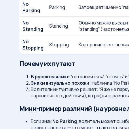
No
Parking
Запрещает именно “па
Parking
No
Обычно можно высадить
Standing
Standing
“standing” (часто нель
No
Stopping
Как правило, останов
Stopping
Почему их путают
В русском языке
“остановиться”, “стоять” и
Знаки визуально похожи
: табличка “No Par
Водитель интуитивно решает: “Я же не парк
парковочного действия), штраф все равно 
Мини-пример различий (на уровне 
Если знак
No Parking
, водитель может ошибо
период запрета — это может трактоваться 