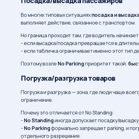
Посадка/высадка пассажиров
Во многих типовых ситуациях
посадка и высадк
выполняет действие, связанное с транспортом.
Но граница проходит там, где водитель начинает
- если высадка/посадка превращается в длитель
- если табличка ограничивает именно этот тип де
Поэтому возле
No Parking
приоритет такой:
быс
Погрузка/разгрузка товаров
Погрузка и разгрузка — зона, где люди чаще вс
ограничение.
Почему это отличается от No Standing:
-
No Standing
иногда допускает посадку/высадку,
-
No Parking
формально запрещает parking, и пог
отдельного разрешения.