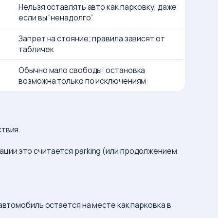
Нельзя оставлять авто как парковку, даже
если вы “ненадолго”
Запрет на стояние; правила зависят от
табличек
Обычно мало свободы: остановка
возможна только по исключениям
ствия.
тации это считается parking (или продолжением
и автомобиль остается на месте как парковка в