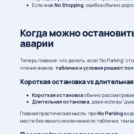
Если знак
No Stopping
, ошибка обычно доро
Когда можно остановитьс
аварии
Теперь главное: что делать, если “No Parking” с
чтения знаков:
таблички и условия решают поч
Короткая остановка vs длительная
Короткая остановка
обычно рассматривае
Длительная остановка
, даже если вы “дум
Главная практическая мысль: при
No Parking
води
месте без явного исключения по табличке, тем в