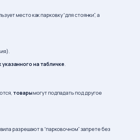
зует место как парковку “для стоянки”, а
ия).
х указанного на табличке
.
аются,
товары
могут подпадать под другое
авила разрешают в “парковочном” запрете без