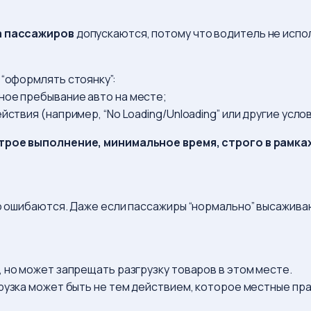
а пассажиров
допускаются, потому что водитель не исполь
 “оформлять стоянку”:
ное пребывание авто на месте;
йствия (например, “No Loading/Unloading” или другие услов
трое выполнение, минимальное время, строго в рамка
его ошибаются. Даже если пассажиры “нормально” высажив
 но может запрещать разгрузку товаров в этом месте.
рузка может быть не тем действием, которое местные пр