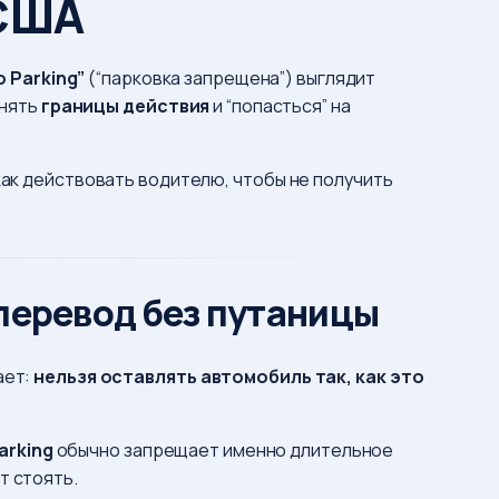
 США
o Parking”
(“парковка запрещена”) выглядит
онять
границы действия
и “попасться” на
 как действовать водителю, чтобы не получить
 перевод без путаницы
ает:
нельзя оставлять автомобиль так, как это
arking
обычно запрещает именно длительное
т стоять.