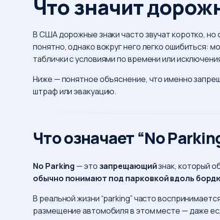
Что значит дорожн
навигации
В США дорожные знаки часто звучат коротко, но с
понятно, однако вокруг него легко ошибиться: 
таблички с условиями по времени или исключени
Ниже — понятное объяснение, что именно запр
штраф или эвакуацию.
Что означает “No Parkin
No Parking
— это
запрещающий
знак, который о
обычно понимают под парковкой вдоль бордю
В реальной жизни “parking” часто воспринимается
размещение автомобиля в этом месте — даже есл