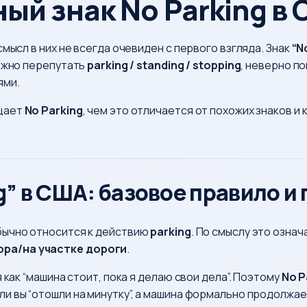
ый знак No Parking в
мысл в них не всегда очевиден с первого взгляда. Знак
“N
можно перепутать
parking / standing / stopping
, неверно п
ями.
ещает
No Parking
, чем это отличается от похожих знаков и
g” в США: базовое правило и
бычно относится к действию
parking
. По смыслу это означ
ра/на участке дороги
.
 как “машина стоит, пока я делаю свои дела”. Поэтому
No P
и вы “отошли на минутку”, а машина формально продолжае