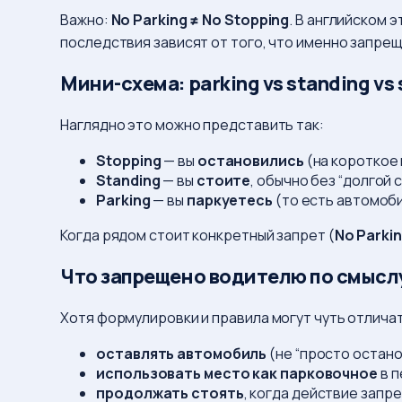
Важно:
No Parking ≠ No Stopping
. В английском 
последствия зависят от того, что именно запре
Мини-схема: parking vs standing vs 
Наглядно это можно представить так:
Stopping
— вы
остановились
(на короткое 
Standing
— вы
стоите
, обычно без “долгой 
Parking
— вы
паркуетесь
(то есть автомоби
Когда рядом стоит конкретный запрет (
No Parkin
Что запрещено водителю по смыслу 
Хотя формулировки и правила могут чуть отличат
оставлять автомобиль
(не “просто остано
использовать место как парковочное
в п
продолжать стоять
, когда действие запр