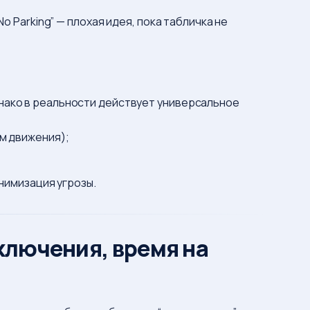
o Parking” — плохая идея, пока табличка не
нако в реальности действует универсальное
ам движения);
инимизация угрозы.
ключения, время на