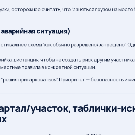
зки, осторожнее считать, что “заняться грузом на месте N
 аварийная ситуация)
сти важнее схемы “как обычно разрешено/запрещено”. Од
рийка, дистанция, чтобы не создать риск другим участник
и местные правила в конкретной ситуации.
то “решил припарковаться”. Приоритет — безопасность и м
вартал/участок, таблички-ис
ях