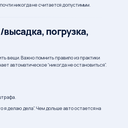
” почти никогда не считается допустимым.
/высадка, погрузка,
зить вещи. Важно помнить правило из практики
начает автоматическое “никогда не остановиться”.
 штрафа.
о я делаю дела”. Чем дольше авто остается на