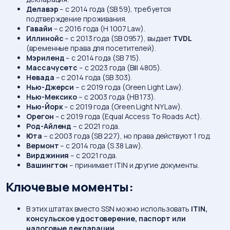
Делавэр
– с 2014 года (SB 59), требуется
подтверждение проживания.
Гавайи
– с 2016 года (H 1007 Law).
Иллинойс
– с 2013 года (SB 0957), выдает
TVDL
(временные права для посетителей).
Мэриленд
– с 2014 года (SB 715).
Массачусетс
– с 2023 года (Bill 4805).
Невада
– с 2014 года (SB 303).
Нью-Джерси
– с 2019 года (Green Light Law).
Нью-Мексико
– с 2003 года (HB 173).
Нью-Йорк
– с 2019 года (Green Light NY Law).
Орегон
– с 2019 года (Equal Access To Roads Act).
Род-Айленд
– с 2021 года.
Юта
– с 2003 года (SB 227), но права действуют 1 год.
Вермонт
– с 2014 года (S 38 Law).
Вирджиния
– с 2021 года.
Вашингтон
– принимает ITIN и другие документы.
Ключевые моменты:
В этих штатах вместо SSN можно использовать
ITIN,
консульское удостоверение, паспорт или
налоговые декларации
.