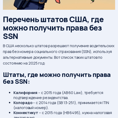
Перечень штатов США, где
можно получить права без
SSN
В США несколько штатов разрешают получение водительских
прав без номера социального страхования (SSN), используя
альтернативные документы. Вот список таких штатов по
состоянию на 2025 год:
Штаты, где можно получить права
без SSN:
Калифорния
– с 2015 года (AB 60 Law), требуется
подтверждение резидентства.
Колорадо
– с 2014 года (SB 13-251), принимается ITIN
(налоговый номер).
Коннектикут
– с 2015 года (HB 6495), нужна налоговая
декларация.