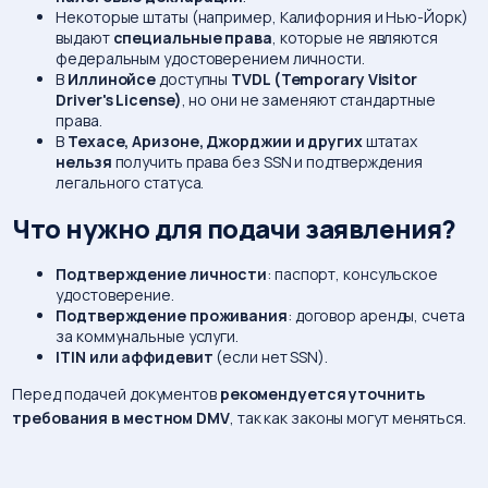
Некоторые штаты (например, Калифорния и Нью-Йорк)
выдают
специальные права
, которые не являются
федеральным удостоверением личности.
В
Иллинойсе
доступны
TVDL (Temporary Visitor
Driver's License)
, но они не заменяют стандартные
права.
В
Техасе, Аризоне, Джорджии и других
штатах
нельзя
получить права без SSN и подтверждения
легального статуса.
Что нужно для подачи заявления?
Подтверждение личности
: паспорт, консульское
удостоверение.
Подтверждение проживания
: договор аренды, счета
за коммунальные услуги.
ITIN или аффидевит
(если нет SSN).
Перед подачей документов
рекомендуется уточнить
требования в местном DMV
, так как законы могут меняться.