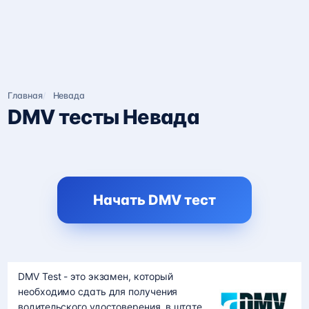
Главная
Невада
Строка
DMV тесты Невада
навигации
Начать DMV тест
DMV Test - это экзамен, который
необходимо сдать для получения
водительского удостоверения, в штате